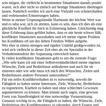
sein mögen, die vielleicht in bestimmten Situationen damals positiv
waren, sich aber nicht so einfach auf heutige Situationen übertragen
lassen. Natürlich werden wir auch eine Vielzahl von schmerzhaften
und verletzenden Erinnerungen haben.
Wenn in meiner Ursprungsfamilie Harmonie der höchste Wert war
und es tabu war, sich zu streiten, kann es sein, dass ich dies als eine
glückliche Kindheit für mich in Erinnerung haben. Gleichzeitig mag
diese Erfahrung dazu geführt haben, dass es mir heute schwer fällt,
konfliktäre Situationen auszuhalten und ich meine eigene Position
bei Konflikten oft um des lieben Friedens Willen aufgebe.
Wer eher in einem strengen und rigiden Umfeld großgeworden ist,
wird sich vielleicht in dieser Zeit eher als ein Spezialist in der
Verhaltenstendenz der Anpassung entwickelt haben.
In vielen konfliktären Situationen geht es um die zentrale Frage:
„Wie sehr kann ich mit einer Selbstverständlichkeit meine eigenen
Wünsche, Ziele und Bedürfnisse artikulieren und auch für sie
eintreten oder wie sehr muss ich mich den Wünschen, Zielen und
Bedürfnissen anderer Personen unterordnen?“
Für ein reifes Konfliktverhalten ist es notwendig, sowohl die
Fähigkeit zu haben meine Interessen, Ziele, Wünsche, Bedürfnisse
zu registrieren, Klarheit zu haben und ohne schlechtes Gewissen
argumentieren zu können. Man könnte auch sagen, eine gewisse
Form von Standfestigkeit ist eine notwendige Voraussetzung.
Genauso wichtig ist es, die Fähigkeit zu haben, die Wünsche, Ziele,
Bedürfnisse des Konfliktpartners zu erkunden, durch Fragen und