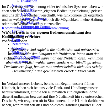
Evaluation
Ausbildungen
Im Gegensatz zur Bedienung vieler technischer Systeme haben wir
Übersicht
eben sehr selten in unserer „eigenen Bedienungsanleitung“ gelesen
Coach
und uns darüber Klarheit verschafft, wie funktioniere ich eigentlich
Trainer & Berater
und an welchen „Reglern“ hab ich die Möglichkeit, meine Haltung
Projektleiter
oder mein Verhalten anders einzustellen.
Führung für Frauen
Kommunikation
Persönlichkeitsentwicklung
Termine
Wie das Lesen in der eigenen Bedienungsanleitung den
Unternehmen
Konfliktalltag erleichtert
Team
von Peter Röben
Referenzen
Aktuelles
„Denkmuster sind zugleich die nützlichsten und nutzlosesten
Bibliothek
Instrumente für den Umgang mit Problemen. Wenn man den
Service & Kontakt
richtigen Zugang wählt, kann man das Problem lösen. Wenn man
Impressum
aber nicht wirklich wählen kann, sondern nur blindlings seinen
Denkmustern folgt, benutzt man wahrscheinlich nicht das richtige
Denkmuster für den gewünschten Zweck.“ Idries Shah
Im Verlauf unseres Lebens, bereits mit Beginn unserer frühen
Kindheit, haben sich bei uns viele Denk- und Handlungsmuster
herauskristallisiert, auf die wir automatisch zurückgreifen, ohne
diese Handlungen bewusst auf ihre Nützlichkeit hin zu untersuchen.
Das heißt, wir reagieren oft in Situationen, ohne Klarheit darüber zu
haben, warum tun wir dies und ob dieses Handlungsmuster zu der