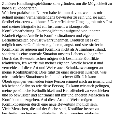
Zuhören Handlungsspielräume zu ergründen, um die Möglichkeit zu
haben zu kooperieren.
Welchen praktischen Nutzen habe ich nun davon, wenn es mir
gelingt meiner Verhaltenstendenz bewusster zu sein und sie auch
flexibel einsetzen zu können? Der reflektierte Umgang mit mir selbst
und meiner Biografie ist ein Instrument wirkungsvoller
Konfliktbearbeitung. Es ermöglicht mir aufgrund von innerer
Klarheit eigene Anteile in Konfliktsituationen und eigene
Befindlichkeiten bewusst wahrzunehmen. Dadurch ist es oft
möglich unsere Gefühle zu regulieren, angst- und stressfreier in
Konflikten zu agieren und Konflikte nicht als Ausnahmezustand,
sondern als eine normale Situation unseres Lebens zu begreifen.
Durch das Bewusstmachen mögen sich bestimmte Konflikte
relativieren, ich werde mir meiner eigenen Anteile bewusst und
vermeide auf diese Art und Weise auch Schuldzuweisungen an
meine Konfliktpartner. Dies führt zu einer größeren Klarheit, was
mir in solchen Situationen leicht und schwer fällt. Ich kann
Übertragungen vermeiden (eine Person erinnert mich an jemand und
ich behandele ihn so wie diese Person). Es kann mir auch gelingen,
meine persönliche Befindlichkeit und Betroffenheit zu verschieben
und so bewusster und achtsamer mit mir und anderen Menschen in
Konflikten umzugehen. Auf diese Art und Weise mögen
Konfliktlösungen durch eine neue Bewertung möglich sein.
Viele Menschen, die auf der Suche sind, Konflikte besser zu
bearbeiten, suchen nach Strategien, Patentrezepten, einfachen