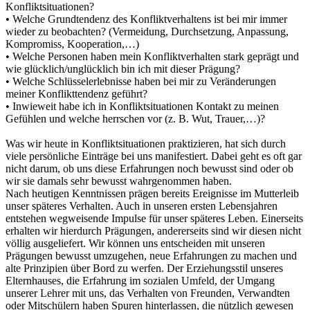
Konfliktsituationen?
• Welche Grundtendenz des Konfliktverhaltens ist bei mir immer
wieder zu beobachten? (Vermeidung, Durchsetzung, Anpassung,
Kompromiss, Kooperation,…)
• Welche Personen haben mein Konfliktverhalten stark geprägt und
wie glücklich/unglücklich bin ich mit dieser Prägung?
• Welche Schlüsselerlebnisse haben bei mir zu Veränderungen
meiner Konflikttendenz geführt?
• Inwieweit habe ich in Konfliktsituationen Kontakt zu meinen
Gefühlen und welche herrschen vor (z. B. Wut, Trauer,…)?
Was wir heute in Konfliktsituationen praktizieren, hat sich durch
viele persönliche Einträge bei uns manifestiert. Dabei geht es oft gar
nicht darum, ob uns diese Erfahrungen noch bewusst sind oder ob
wir sie damals sehr bewusst wahrgenommen haben.
Nach heutigen Kenntnissen prägen bereits Ereignisse im Mutterleib
unser späteres Verhalten. Auch in unseren ersten Lebensjahren
entstehen wegweisende Impulse für unser späteres Leben. Einerseits
erhalten wir hierdurch Prägungen, andererseits sind wir diesen nicht
völlig ausgeliefert. Wir können uns entscheiden mit unseren
Prägungen bewusst umzugehen, neue Erfahrungen zu machen und
alte Prinzipien über Bord zu werfen. Der Erziehungsstil unseres
Elternhauses, die Erfahrung im sozialen Umfeld, der Umgang
unserer Lehrer mit uns, das Verhalten von Freunden, Verwandten
oder Mitschülern haben Spuren hinterlassen, die nützlich gewesen