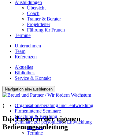
Ausbildungen
Übersicht
Coach
Trainer & Berater
Projektleiter
Führung für Frauen
Termine
Unternehmen
Team
Referenzen
Aktuelles
Bibliothek
Service & Kontakt
Navigation ein-/ausblenden
Organisationsberatung und -entwicklung
⟨
Firmeninterne Seminare
Coaching & Beratung
Das Lesen in der eigenen
Seminare zur persönlichen Entwicklung
Bedienungsanleitung
Themen
Termine